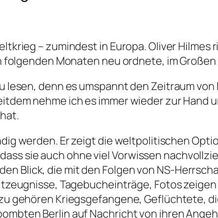
eltkrieg – zumindest in Europa. Oliver Hilmes
den folgenden Monaten neu ordnete, im Großen 
 zu lesen, denn es umspannt den Zeitraum von 
Seitdem nehme ich es immer wieder zur Hand u
hat.
endig werden. Er zeigt die weltpolitischen Op
ss sie auch ohne viel Vorwissen nachvollziehb
en Blick, die mit den Folgen von NS-Herrscha
. Zeitzeugnisse, Tagebucheinträge, Fotos ze
 dazu gehören Kriegsgefangene, Geflüchtete, 
bombten Berlin auf Nachricht von ihren Angeh