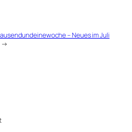
tausendundeinewoche – Neues im Juli
→
t