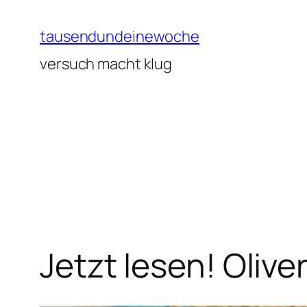
Zum
Inhalt
tausendundeinewoche
springen
versuch macht klug
Jetzt lesen! Olive