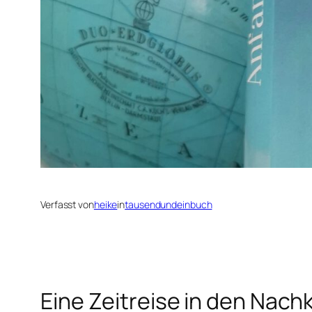
Verfasst von
heike
in
tausendundeinbuch
Eine Zeitreise in den Nac