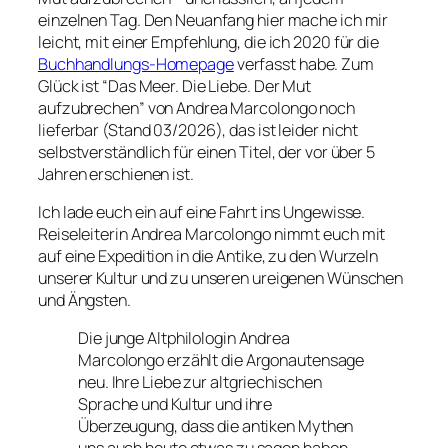
einzelnen Tag. Den Neuanfang hier mache ich mir
leicht, mit einer Empfehlung, die ich 2020 für die
Buchhandlungs-Homepage
verfasst habe. Zum
Glück ist “Das Meer. Die Liebe. Der Mut
aufzubrechen” von Andrea Marcolongo noch
lieferbar (Stand 03/2026), das ist leider nicht
selbstverständlich für einen Titel, der vor über 5
Jahren erschienen ist.
Ich lade euch ein auf eine Fahrt ins Ungewisse.
Reiseleiterin Andrea Marcolongo nimmt euch mit
auf eine Expedition in die Antike, zu den Wurzeln
unserer Kultur und zu unseren ureigenen Wünschen
und Ängsten.
Die junge Altphilologin Andrea
Marcolongo erzählt die Argonautensage
neu. Ihre Liebe zur altgriechischen
Sprache und Kultur und ihre
Überzeugung, dass die antiken Mythen