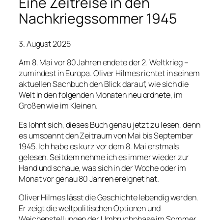
Eine Zeitreise in den
Nachkriegssommer 1945
3. August 2025
Am 8. Mai vor 80 Jahren endete der 2. Weltkrieg –
zumindest in Europa. Oliver Hilmes richtet in seinem
aktuellen Sachbuch den Blick darauf, wie sich die
Welt in den folgenden Monaten neu ordnete, im
Großen wie im Kleinen.
Es lohnt sich, dieses Buch genau jetzt zu lesen, denn
es umspannt den Zeitraum von Mai bis September
1945. Ich habe es kurz vor dem 8. Mai erstmals
gelesen. Seitdem nehme ich es immer wieder zur
Hand und schaue, was sich in der Woche oder im
Monat vor genau 80 Jahren ereignet hat.
Oliver Hilmes lässt die Geschichte lebendig werden.
Er zeigt die weltpolitischen Optionen und
Weichenstellungen der Umbruchphase im Sommer