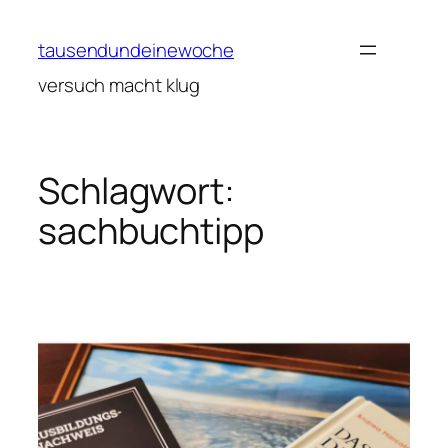
Zum
Inhalt
tausendundeinewoche
springen
versuch macht klug
Schlagwort:
sachbuchtipp