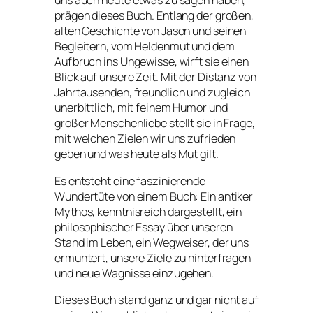
uns auch heute etwas zu sagen haben,
prägen dieses Buch. Entlang der großen,
alten Geschichte von Jason und seinen
Begleitern, vom Heldenmut und dem
Aufbruch ins Ungewisse, wirft sie einen
Blick auf unsere Zeit. Mit der Distanz von
Jahrtausenden, freundlich und zugleich
unerbittlich, mit feinem Humor und
großer Menschenliebe stellt sie in Frage,
mit welchen Zielen wir uns zufrieden
geben und was heute als Mut gilt.
Es entsteht eine faszinierende
Wundertüte von einem Buch: Ein antiker
Mythos, kenntnisreich dargestellt, ein
philosophischer Essay über unseren
Stand im Leben, ein Wegweiser, der uns
ermuntert, unsere Ziele zu hinterfragen
und neue Wagnisse einzugehen.
Dieses Buch stand ganz und gar nicht auf