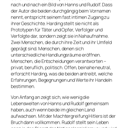
nach und nach ein Bild von Hanns und Rudolf. Dass
der Autor die beiden durchgängig beim Vornamen
nennt, entspricht seinem fast intimen Zugang zu
ihrer Geschichte. Harding stellt sie nicht als
Prototypen für Täter und Opfer, Verfolger und
Verfolgte dar, sondern zeigt sie in Nahaufnahme.
Zwei Menschen, die durch ihre Zeit und ihr Umfeld
geprägt sind. Menschen, denen sich
unterschiedliche Handlungsräume eröffnen.
Menschen, die Entscheidungen verantworten –
privat, beruflich, politisch. Offen, beinahe neutral,
erforscht Harding, was die beiden antreibt, welche
Erfahrungen, Begegnungen und Werte ihr Handeln
bestimmen.
Von Anfang an zeigt sich, wie wenig die
Lebenswelten von Hanns und Rudolf gemeinsam
haben, auch wenn beide im gleichen Land
aufwachsen. Mit der Machtergreifung Hitlers ist der
Bruch dann vollkommen. Rudolf stellt sein Leben