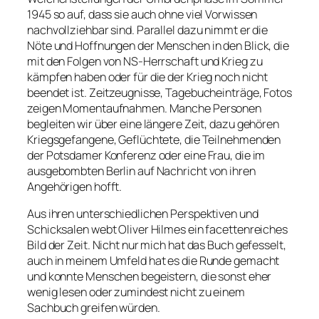
1945 so auf, dass sie auch ohne viel Vorwissen
nachvollziehbar sind. Parallel dazu nimmt er die
Nöte und Hoffnungen der Menschen in den Blick, die
mit den Folgen von NS-Herrschaft und Krieg zu
kämpfen haben oder für die der Krieg noch nicht
beendet ist. Zeitzeugnisse, Tagebucheinträge, Fotos
zeigen Momentaufnahmen. Manche Personen
begleiten wir über eine längere Zeit, dazu gehören
Kriegsgefangene, Geflüchtete, die Teilnehmenden
der Potsdamer Konferenz oder eine Frau, die im
ausgebombten Berlin auf Nachricht von ihren
Angehörigen hofft.
Aus ihren unterschiedlichen Perspektiven und
Schicksalen webt Oliver Hilmes ein facettenreiches
Bild der Zeit. Nicht nur mich hat das Buch gefesselt,
auch in meinem Umfeld hat es die Runde gemacht
und konnte Menschen begeistern, die sonst eher
wenig lesen oder zumindest nicht zu einem
Sachbuch greifen würden.