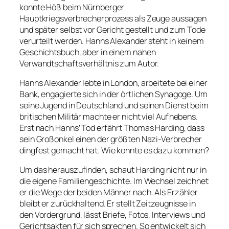
konnte Höß beim Nürnberger
Hauptkriegsverbrecherprozess als Zeuge aussagen
und später selbst vor Gericht gestellt und zum Tode
verurteilt werden. Hanns Alexander steht in keinem
Geschichtsbuch, aber in einem nahen
Verwandtschaftsverhältnis zum Autor.
Hanns Alexander lebte in London, arbeitete bei einer
Bank, engagierte sich in der örtlichen Synagoge. Um
seine Jugend in Deutschland und seinen Dienst beim
britischen Militär machte er nicht viel Aufhebens.
Erst nach Hanns’ Tod erfährt Thomas Harding, dass
sein Großonkel einen der größten Nazi-Verbrecher
dingfest gemacht hat. Wie konnte es dazu kommen?
Um das herauszufinden, schaut Harding nicht nur in
die eigene Familiengeschichte. Im Wechsel zeichnet
er die Wege der beiden Männer nach. Als Erzähler
bleibt er zurückhaltend. Er stellt Zeitzeugnisse in
den Vordergrund, lässt Briefe, Fotos, Interviews und
Gerichtsakten für sich sprechen. So entwickelt sich