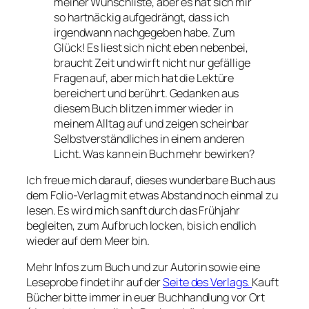
meiner Wunschliste, aber es hat sich mir
so hartnäckig aufgedrängt, dass ich
irgendwann nachgegeben habe. Zum
Glück! Es liest sich nicht eben nebenbei,
braucht Zeit und wirft nicht nur gefällige
Fragen auf, aber mich hat die Lektüre
bereichert und berührt. Gedanken aus
diesem Buch blitzen immer wieder in
meinem Alltag auf und zeigen scheinbar
Selbstverständliches in einem anderen
Licht. Was kann ein Buch mehr bewirken?
Ich freue mich darauf, dieses wunderbare Buch aus
dem Folio-Verlag mit etwas Abstand noch einmal zu
lesen. Es wird mich sanft durch das Frühjahr
begleiten, zum Aufbruch locken, bis ich endlich
wieder auf dem Meer bin.
Mehr Infos zum Buch und zur Autorin sowie eine
Leseprobe findet ihr auf der
Seite des Verlags.
Kauft
Bücher bitte immer in euer Buchhandlung vor Ort