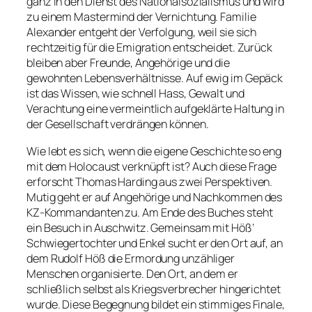
ganz in den Dienst des Nationalsozialismus und wird
zu einem Mastermind der Vernichtung. Familie
Alexander entgeht der Verfolgung, weil sie sich
rechtzeitig für die Emigration entscheidet. Zurück
bleiben aber Freunde, Angehörige und die
gewohnten Lebensverhältnisse. Auf ewig im Gepäck
ist das Wissen, wie schnell Hass, Gewalt und
Verachtung eine vermeintlich aufgeklärte Haltung in
der Gesellschaft verdrängen können.
Wie lebt es sich, wenn die eigene Geschichte so eng
mit dem Holocaust verknüpft ist? Auch diese Frage
erforscht Thomas Harding aus zwei Perspektiven.
Mutig geht er auf Angehörige und Nachkommen des
KZ-Kommandanten zu. Am Ende des Buches steht
ein Besuch in Auschwitz. Gemeinsam mit Höß’
Schwiegertochter und Enkel sucht er den Ort auf, an
dem Rudolf Höß die Ermordung unzähliger
Menschen organisierte. Den Ort, an dem er
schließlich selbst als Kriegsverbrecher hingerichtet
wurde. Diese Begegnung bildet ein stimmiges Finale,