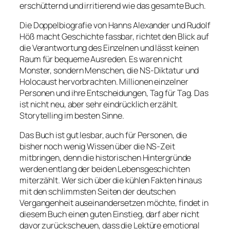
erschütternd und irritierend wie das gesamte Buch.
Die Doppelbiografie von Hanns Alexander und Rudolf
Höß macht Geschichte fassbar, richtet den Blick auf
die Verantwortung des Einzelnen und lässt keinen
Raum für bequeme Ausreden. Es waren nicht
Monster, sondern Menschen, die NS-Diktatur und
Holocaust hervorbrachten. Millionen einzelner
Personen und ihre Entscheidungen, Tag für Tag. Das
ist nicht neu, aber sehr eindrücklich erzählt.
Storytelling im besten Sinne.
Das Buch ist gut lesbar, auch für Personen, die
bisher noch wenig Wissen über die NS-Zeit
mitbringen, denn die historischen Hintergründe
werden entlang der beiden Lebensgeschichten
miterzählt. Wer sich über die kühlen Fakten hinaus
mit den schlimmsten Seiten der deutschen
Vergangenheit auseinandersetzen möchte, findet in
diesem Buch einen guten Einstieg, darf aber nicht
davor zurückscheuen, dass die Lektüre emotional