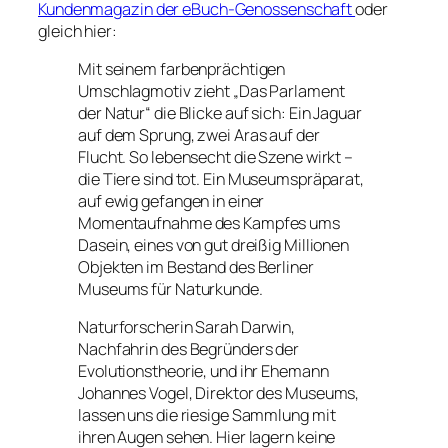
Kundenmagazin der eBuch-Genossenschaft
oder
gleich hier:
Mit seinem farbenprächtigen
Umschlagmotiv zieht „Das Parlament
der Natur“ die Blicke auf sich: Ein Jaguar
auf dem Sprung, zwei Aras auf der
Flucht. So lebensecht die Szene wirkt –
die Tiere sind tot. Ein Museumspräparat,
auf ewig gefangen in einer
Momentaufnahme des Kampfes ums
Dasein, eines von gut dreißig Millionen
Objekten im Bestand des Berliner
Museums für Naturkunde.
Naturforscherin Sarah Darwin,
Nachfahrin des Begründers der
Evolutionstheorie, und ihr Ehemann
Johannes Vogel, Direktor des Museums,
lassen uns die riesige Sammlung mit
ihren Augen sehen. Hier lagern keine