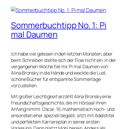
Sommerbuchtipp No. 1: Pi
mal Daumen
Ich habe viel gelesen in den letzten Monaten, aber
beim Schreiben stellte sich der Flow nicht ein. In der
vergangenen Woche fiel mir
Pi mal Daumen
von
Alina Bronsky in die Hände und weckte die Lust,
schöne Bücher für entspannte Sommertage
vorzustellen.
Mit großer Leichtigkeit erzählt Alina Bronsky eine
Freundschaftsgeschichte, die im Hörsaal ihren
Anfang nimmt. Oscar, 16, mathematisch hoch- und
ansonsten eher speziell begabt, sitzt mit Adelstitel
und perfektem Karriereplan in seiner ersten
Vorlesung. Dann platzt Moni herein. Anders als