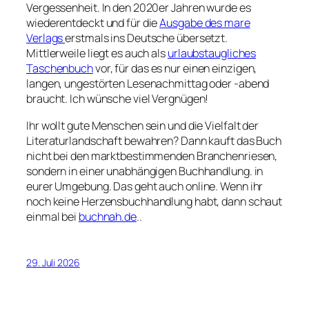
Vergessenheit. In den 2020er Jahren wurde es
wiederentdeckt und für die
Ausgabe des mare
Verlags
erstmals ins Deutsche übersetzt.
Mittlerweile liegt es auch als
urlaubstaugliches
Taschenbuch
vor, für das es nur einen einzigen,
langen, ungestörten Lesenachmittag oder -abend
braucht. Ich wünsche viel Vergnügen!
Ihr wollt gute Menschen sein und die Vielfalt der
Literaturlandschaft bewahren? Dann kauft das Buch
nicht bei den marktbestimmenden Branchenriesen,
sondern in einer unabhängigen Buchhandlung. in
eurer Umgebung. Das geht auch online. Wenn ihr
noch keine Herzensbuchhandlung habt, dann schaut
einmal bei
buchnah.de
..
29. Juli 2026