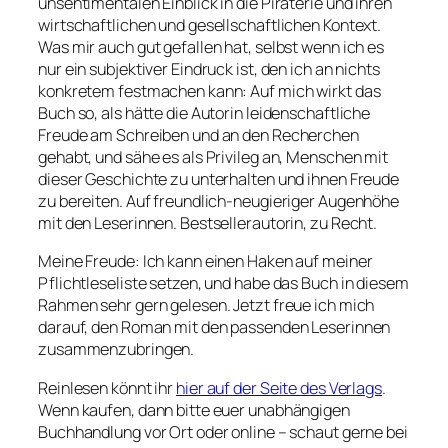
unsentimentalen Einblick in die Piraterie und ihren
wirtschaftlichen und gesellschaftlichen Kontext.
Was mir auch gut gefallen hat, selbst wenn ich es
nur ein subjektiver Eindruck ist, den ich an nichts
konkretem festmachen kann: Auf mich wirkt das
Buch so, als hätte die Autorin leidenschaftliche
Freude am Schreiben und an den Recherchen
gehabt, und sähe es als Privileg an, Menschen mit
dieser Geschichte zu unterhalten und ihnen Freude
zu bereiten. Auf freundlich-neugieriger Augenhöhe
mit den Leserinnen. Bestsellerautorin, zu Recht.
Meine Freude: Ich kann einen Haken auf meiner
Pflichtleseliste setzen, und habe das Buch in diesem
Rahmen sehr gern gelesen. Jetzt freue ich mich
darauf, den Roman mit den passenden Leserinnen
zusammenzubringen.
Reinlesen könnt ihr
hier auf der Seite des Verlags
.
Wenn kaufen, dann bitte euer unabhängigen
Buchhandlung vor Ort oder online – schaut gerne bei