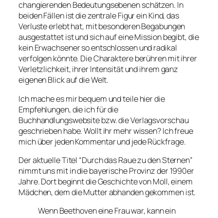
changierenden Bedeutungsebenen schätzen. In
beiden Fällen ist die zentrale Figur ein Kind, das
Verluste erlebt hat, mit besonderen Begabungen
ausgestattet ist und sich auf eine Mission begibt, die
kein Erwachsener so entschlossen und radikal
verfolgen könnte. Die Charaktere berühren mit ihrer
Verletzlichkeit, ihrer Intensität und ihrem ganz
eigenen Blick auf die Welt.
Ich mache es mir bequem und teile hier die
Empfehlungen, die ich für die
Buchhandlungswebsite bzw. die Verlagsvorschau
geschrieben habe. Wollt ihr mehr wissen? Ich freue
mich über jeden Kommentar und jede Rückfrage.
Der aktuelle Titel “Durch das Raue zu den Sternen”
nimmt uns mit in die bayerische Provinz der 1990er
Jahre. Dort beginnt die Geschichte von Moll, einem
Mädchen, dem die Mutter abhanden gekommen ist.
Wenn Beethoven eine Frau war, kann ein