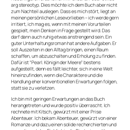
arg stereotyp. Dies möchte ich dem Buch aber nicht
zum Nachteil auslegen. Dass es mich stört, liegt an
meinen persönlichen Lesevorlieben – ich werde gern
irritiert, ich mag es, wenn mit meinen Vorurteilen
gespielt, mein Denken in Frage gestellt wird. Das
darf dann auch ruhig etwas anstrengend sein. Ein
guter Unterhaltungsroman hat andere Aufgaben. Er
soll Auszeiten in den Alltag bringen, einen Raum
schaffen, um abzuschalten und Erholung zu finden.
Dafür ist “Pearl. Königin der Meere” bestens
aufgestellt, denn es fällt leichter, sich in eine Welt
hineinzufinden, wenn die Charaktere und die
Handlung eher konventionellen Erwartungen folgen,
statt sie zu verletzen.
Ich bin mit geringen Erwartungen an das Buch
herangetreten und wurde positiv überrascht. Ich
rechnete mit Kitsch, gewürzt mit einer Prise
Abenteuer. Ich bekam Abenteuer, gewürzt von einer
Romanze und dazu einen solide recherchierten und