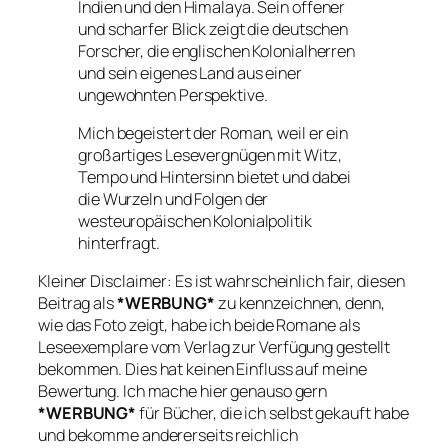
Indien und den Himalaya. Sein offener
und scharfer Blick zeigt die deutschen
Forscher, die englischen Kolonialherren
und sein eigenes Land aus einer
ungewohnten Perspektive.
Mich begeistert der Roman, weil er ein
großartiges Lesevergnügen mit Witz,
Tempo und Hintersinn bietet und dabei
die Wurzeln und Folgen der
westeuropäischen Kolonialpolitik
hinterfragt.
Kleiner Disclaimer: Es ist wahrscheinlich fair, diesen
Beitrag als
*WERBUNG*
zu kennzeichnen, denn,
wie das Foto zeigt, habe ich beide Romane als
Leseexemplare vom Verlag zur Verfügung gestellt
bekommen. Dies hat keinen Einfluss auf meine
Bewertung. Ich mache hier genauso gern
*WERBUNG*
für Bücher, die ich selbst gekauft habe
und bekomme andererseits reichlich