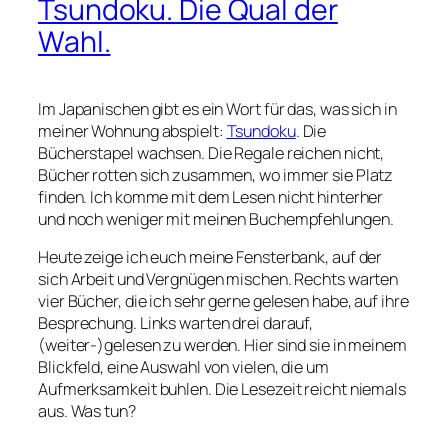
Tsundoku. Die Qual der
Wahl.
Im Japanischen gibt es ein Wort für das, was sich in
meiner Wohnung abspielt:
Tsundoku
. Die
Bücherstapel wachsen. Die Regale reichen nicht,
Bücher rotten sich zusammen, wo immer sie Platz
finden. Ich komme mit dem Lesen nicht hinterher
und noch weniger mit meinen Buchempfehlungen.
Heute zeige ich euch meine Fensterbank, auf der
sich Arbeit und Vergnügen mischen. Rechts warten
vier Bücher, die ich sehr gerne gelesen habe, auf ihre
Besprechung. Links warten drei darauf,
(weiter-)gelesen zu werden. Hier sind sie in meinem
Blickfeld, eine Auswahl von vielen, die um
Aufmerksamkeit buhlen. Die Lesezeit reicht niemals
aus. Was tun?