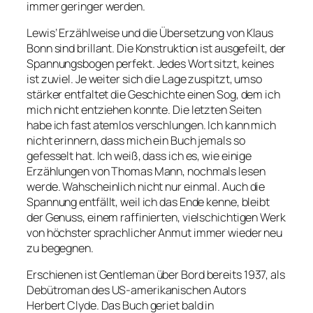
immer geringer werden.
Lewis’ Erzählweise und die Übersetzung von Klaus
Bonn sind brillant. Die Konstruktion ist ausgefeilt, der
Spannungsbogen perfekt. Jedes Wort sitzt, keines
ist zuviel. Je weiter sich die Lage zuspitzt, umso
stärker entfaltet die Geschichte einen Sog, dem ich
mich nicht entziehen konnte. Die letzten Seiten
habe ich fast atemlos verschlungen. Ich kann mich
nicht erinnern, dass mich ein Buch jemals so
gefesselt hat. Ich weiß, dass ich es, wie einige
Erzählungen von Thomas Mann, nochmals lesen
werde. Wahscheinlich nicht nur einmal. Auch die
Spannung entfällt, weil ich das Ende kenne, bleibt
der Genuss, einem raffinierten, vielschichtigen Werk
von höchster sprachlicher Anmut immer wieder neu
zu begegnen.
Erschienen ist
Gentleman über Bord
bereits 1937, als
Debütroman des US-amerikanischen Autors
Herbert Clyde. Das Buch geriet bald in