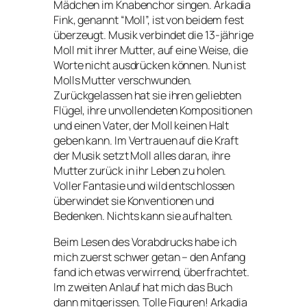
Mädchen im Knabenchor singen. Arkadia
Fink, genannt “Moll”, ist von beidem fest
überzeugt. Musik verbindet die 13-jährige
Moll mit ihrer Mutter, auf eine Weise, die
Worte nicht ausdrücken können. Nun ist
Molls Mutter verschwunden.
Zurückgelassen hat sie ihren geliebten
Flügel, ihre unvollendeten Kompositionen
und einen Vater, der Moll keinen Halt
geben kann. Im Vertrauen auf die Kraft
der Musik setzt Moll alles daran, ihre
Mutter zurück in ihr Leben zu holen.
Voller Fantasie und wild entschlossen
überwindet sie Konventionen und
Bedenken. Nichts kann sie aufhalten.
Beim Lesen des Vorabdrucks habe ich
mich zuerst schwer getan – den Anfang
fand ich etwas verwirrend, überfrachtet.
Im zweiten Anlauf hat mich das Buch
dann mitgerissen. Tolle Figuren! Arkadia