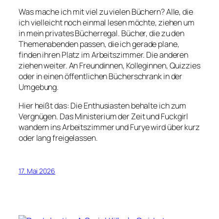
Was mache ich mit viel zu vielen Büchern? Alle, die
ich vielleicht noch einmal lesen möchte, ziehen um
in mein privates Bücherregal. Bücher, die zu den
Themenabenden passen, die ich gerade plane,
finden ihren Platz im Arbeitszimmer. Die anderen
ziehen weiter. An Freundinnen, Kolleginnen, Quizzies
oder in einen öffentlichen Bücherschrank in der
Umgebung.
Hier heißt das:
Die Enthusiasten
behalte ich zum
Vergnügen.
Das Ministerium der Zeit
und
Fuckgirl
wandern ins Arbeitszimmer und
Furye
wird über kurz
oder lang freigelassen.
17. Mai 2026