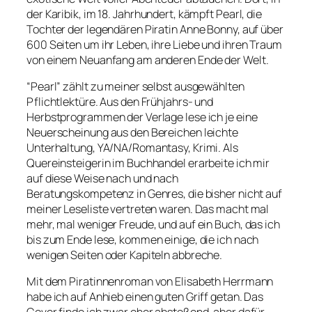
der Karibik, im 18. Jahrhundert, kämpft Pearl, die
Tochter der legendären Piratin Anne Bonny, auf über
600 Seiten um ihr Leben, ihre Liebe und ihren Traum
von einem Neuanfang am anderen Ende der Welt.
“Pearl” zählt zu meiner selbst ausgewählten
Pflichtlektüre. Aus den Frühjahrs- und
Herbstprogrammen der Verlage lese ich je eine
Neuerscheinung aus den Bereichen leichte
Unterhaltung, YA/NA/Romantasy, Krimi. Als
Quereinsteigerin im Buchhandel erarbeite ich mir
auf diese Weise nach und nach
Beratungskompetenz in Genres, die bisher nicht auf
meiner Leseliste vertreten waren. Das macht mal
mehr, mal weniger Freude, und auf ein Buch, das ich
bis zum Ende lese, kommen einige, die ich nach
wenigen Seiten oder Kapiteln abbreche.
Mit dem Piratinnenroman von Elisabeth Herrmann
habe ich auf Anhieb einen guten Griff getan. Das