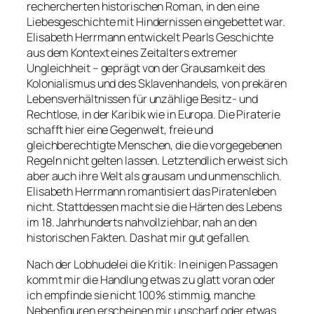
rechercherten historischen Roman, in den eine
Liebesgeschichte mit Hindernissen eingebettet war.
Elisabeth Herrmann entwickelt Pearls Geschichte
aus dem Kontext eines Zeitalters extremer
Ungleichheit – geprägt von der Grausamkeit des
Kolonialismus und des Sklavenhandels, von prekären
Lebensverhältnissen für unzählige Besitz- und
Rechtlose, in der Karibik wie in Europa. Die Piraterie
schafft hier eine Gegenwelt, freie und
gleichberechtigte Menschen, die die vorgegebenen
Regeln nicht gelten lassen. Letztendlich erweist sich
aber auch ihre Welt als grausam und unmenschlich.
Elisabeth Herrmann romantisiert das Piratenleben
nicht. Stattdessen macht sie die Härten des Lebens
im 18. Jahrhunderts nahvollziehbar, nah an den
historischen Fakten. Das hat mir gut gefallen.
Nach der Lobhudelei die Kritik: In einigen Passagen
kommt mir die Handlung etwas zu glatt voran oder
ich empfinde sie nicht 100% stimmig, manche
Nebenfiguren erscheinen mir unscharf oder etwas