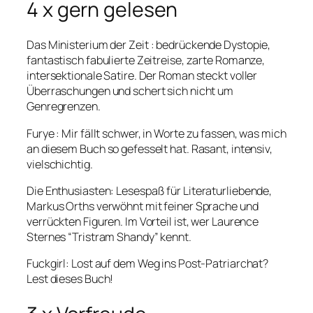
4 x gern gelesen
Das Ministerium der Zeit
: bedrückende Dystopie,
fantastisch fabulierte Zeitreise, zarte Romanze,
intersektionale Satire. Der Roman steckt voller
Überraschungen und schert sich nicht um
Genregrenzen.
Furye
: Mir fällt schwer, in Worte zu fassen, was mich
an diesem Buch so gefesselt hat. Rasant, intensiv,
vielschichtig.
Die Enthusiasten:
Lesespaß für Literaturliebende,
Markus Orths verwöhnt mit feiner Sprache und
verrückten Figuren. Im Vorteil ist, wer Laurence
Sternes “Tristram Shandy” kennt.
Fuckgirl:
Lost auf dem Weg ins Post-Patriarchat?
Lest dieses Buch!