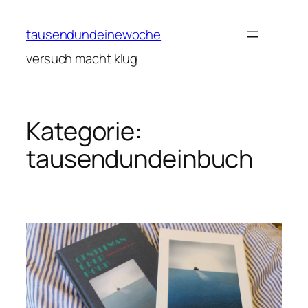
Zum
Inhalt
tausendundeinewoche
springen
versuch macht klug
Kategorie:
tausendundeinbuch