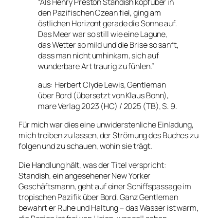
“Als Henry Preston Standish kopfüber in
den Pazifischen Ozean fiel, ging am
östlichen Horizont gerade die Sonne auf.
Das Meer war so still wie eine Lagune,
das Wetter so mild und die Brise so sanft,
dass man nicht umhinkam, sich auf
wunderbare Art traurig zu fühlen.”
aus: Herbert Clyde Lewis, Gentleman
über Bord (übersetzt von Klaus Bonn),
mare Verlag 2023 (HC) / 2025 (TB), S. 9.
Für mich war dies eine unwiderstehliche Einladung,
mich treiben zu lassen, der Strömung des Buches zu
folgen und zu schauen, wohin sie trägt.
Die Handlung hält, was der Titel verspricht:
Standish, ein angesehener New Yorker
Geschäftsmann, geht auf einer Schiffspassage im
tropischen Pazifik über Bord. Ganz Gentleman
bewahrt er Ruhe und Haltung – das Wasser ist warm,