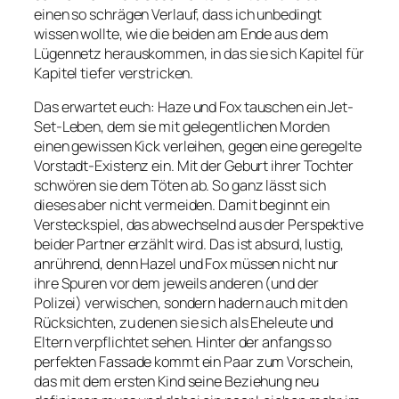
einen so schrägen Verlauf, dass ich unbedingt
wissen wollte, wie die beiden am Ende aus dem
Lügennetz herauskommen, in das sie sich Kapitel für
Kapitel tiefer verstricken.
Das erwartet euch: Haze und Fox tauschen ein Jet-
Set-Leben, dem sie mit gelegentlichen Morden
einen gewissen Kick verleihen, gegen eine geregelte
Vorstadt-Existenz ein. Mit der Geburt ihrer Tochter
schwören sie dem Töten ab. So ganz lässt sich
dieses aber nicht vermeiden. Damit beginnt ein
Versteckspiel, das abwechselnd aus der Perspektive
beider Partner erzählt wird. Das ist absurd, lustig,
anrührend, denn Hazel und Fox müssen nicht nur
ihre Spuren vor dem jeweils anderen (und der
Polizei) verwischen, sondern hadern auch mit den
Rücksichten, zu denen sie sich als Eheleute und
Eltern verpflichtet sehen. Hinter der anfangs so
perfekten Fassade kommt ein Paar zum Vorschein,
das mit dem ersten Kind seine Beziehung neu