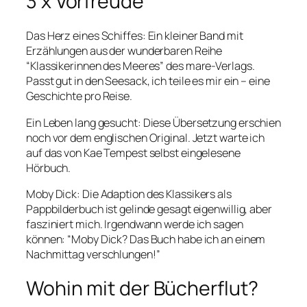
3 x Vorfreude
Das Herz eines Schiffes:
Ein kleiner Band mit
Erzählungen aus der wunderbaren Reihe
“Klassikerinnen des Meeres” des mare-Verlags.
Passt gut in den Seesack, ich teile es mir ein – eine
Geschichte pro Reise.
Ein Leben lang gesucht:
Diese Übersetzung erschien
noch vor dem englischen Original. Jetzt warte ich
auf das von Kae Tempest selbst eingelesene
Hörbuch.
Moby Dick
: Die Adaption des Klassikers als
Pappbilderbuch ist gelinde gesagt eigenwillig, aber
fasziniert mich. Irgendwann werde ich sagen
können: “Moby Dick? Das Buch habe ich an einem
Nachmittag verschlungen!”
Wohin mit der Bücherflut?