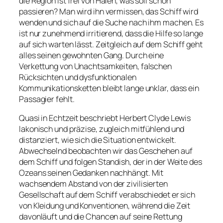
die Region ist frei von Haien, was soll schon
passieren? Man wird ihn vermissen, das Schiff wird
wenden und sich auf die Suche nach ihm machen. Es
ist nur zunehmend irritierend, dass die Hilfe so lange
auf sich warten lässt. Zeitgleich auf dem Schiff geht
alles seinen gewohnten Gang. Durch eine
Verkettung von Unachtsamkeiten, falschen
Rücksichten und dysfunktionalen
Kommunikationsketten bleibt lange unklar, dass ein
Passagier fehlt.
Quasi in Echtzeit beschriebt Herbert Clyde Lewis
lakonisch und präzise, zugleich mitfühlend und
distanziert, wie sich die Situation entwickelt.
Abwechselnd beobachten wir das Geschehen auf
dem Schiff und folgen Standish, der in der Weite des
Ozeans seinen Gedanken nachhängt. Mit
wachsendem Abstand von der zivilisierten
Gesellschaft auf dem Schiff verabschiedet er sich
von Kleidung und Konventionen, während die Zeit
davonläuft und die Chancen auf seine Rettung