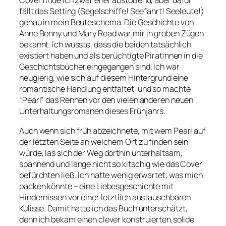
Cover finde ich zwar eher abstoßend, aber dafür
fällt das Setting (Segelschiffe! Seefahrt! Seeleute!)
genau in mein Beuteschema. Die Geschichte von
Anne Bonny und Mary Read war mir in groben Zügen
bekannt. Ich wusste, dass die beiden tatsächlich
existiert haben und als berüchtigte Piratinnen in die
Geschichtsbücher eingegangen sind. Ich war
neugierig, wie sich auf diesem Hintergrund eine
romantische Handlung entfaltet, und so machte
“Pearl” das Rennen vor den vielen anderen neuen
Unterhaltungsromanen dieses Frühjahrs.
Auch wenn sich früh abzeichnete, mit wem Pearl auf
der letzten Seite an welchem Ort zu finden sein
würde, las sich der Weg dorthin unterhaltsam,
spannend und lange nicht so kitschig wie das Cover
befürchten ließ. Ich hatte wenig erwartet, was mich
packen könnte – eine Liebesgeschichte mit
Hindernissen vor einer letztlich austauschbaren
Kulisse. Damit hatte ich das Buch unterschätzt,
denn ich bekam einen clever konstruierten,solide