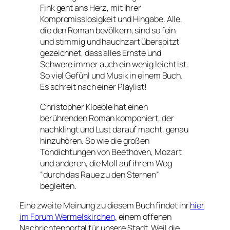
Fink geht ans Herz, mit ihrer
Kompromisslosigkeit und Hingabe. Alle,
die den Roman bevölkern, sind so fein
und stimmig und hauchzart überspitzt
gezeichnet, dass alles Ernste und
Schwere immer auch ein wenig leicht ist.
So viel Gefühl und Musik in einem Buch.
Es schreit nach einer Playlist!
Christopher Kloeble hat einen
berührenden Roman komponiert, der
nachklingt und Lust darauf macht, genau
hinzuhören. So wie die großen
Tondichtungen von Beethoven, Mozart
und anderen, die Moll auf ihrem Weg
“durch das Raue zu den Sternen”
begleiten.
Eine zweite Meinung zu diesem Buch findet ihr
hier
im Forum Wermelskirchen,
einem offenen
Nachrichtenportal für unsere Stadt. Weil die