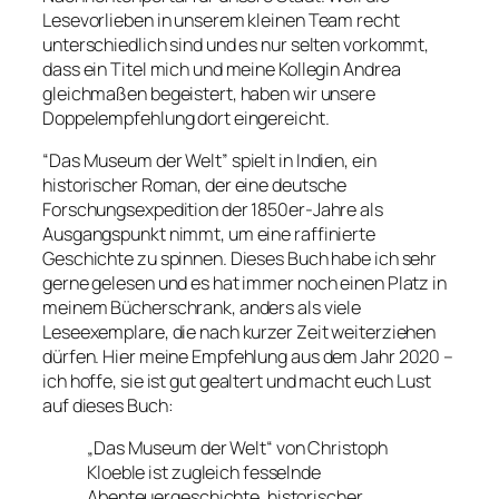
Lesevorlieben in unserem kleinen Team recht
unterschiedlich sind und es nur selten vorkommt,
dass ein Titel mich und meine Kollegin Andrea
gleichmaßen begeistert, haben wir unsere
Doppelempfehlung dort eingereicht.
“Das Museum der Welt” spielt in Indien, ein
historischer Roman, der eine deutsche
Forschungsexpedition der 1850er-Jahre als
Ausgangspunkt nimmt, um eine raffinierte
Geschichte zu spinnen. Dieses Buch habe ich sehr
gerne gelesen und es hat immer noch einen Platz in
meinem Bücherschrank, anders als viele
Leseexemplare, die nach kurzer Zeit weiterziehen
dürfen. Hier meine Empfehlung aus dem Jahr 2020 –
ich hoffe, sie ist gut gealtert und macht euch Lust
auf dieses Buch:
„Das Museum der Welt“ von Christoph
Kloeble ist zugleich fesselnde
Abenteuergeschichte, historischer