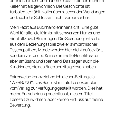
definieren muss und dabei ein paar Leichen mehr im
Keller hat als gewöhnlich. Die Geschichte ist
turbulent erzählt, voller überraschender Wendungen
und auch der Schluss ist nicht vorhersehbar.
Mein Fazit aus Buchhändlerinnensicht: Eine gute
Wahl für alle, die Krimis mit schwarzen Humor und
nicht allzuviel Blut mögen. Die Spannung entsteht
aus dem Beziehungsspiel zweier sympathischer
Psychopathen, Morde werden hier nicht aufgeklärt,
sondern vertuscht. Keine kriminelle Hochliteratur,
aber amüsant und spannend. Das sagen auch die
Kund:innen, die das Buch bereits gelesen haben.
Fairerweise kennzeichne ich diesen Beitrag als
*WERBUNG*. Das Buch ist mir als Leseexemplar
vom Verlag zur Verfügung gestellt worden. Dies hat
meine Entscheidung beeinflusst, diesem Titel
Lesezeit zu widmen, aber keinen Einfluss auf meine
Bewertung.