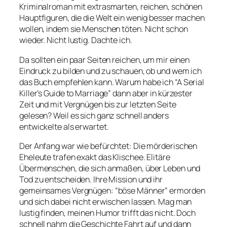
Kriminalroman mit extrasmarten, reichen, schönen
Hauptfiguren, die die Welt ein wenig besser machen
wollen, indem sie Menschen töten. Nicht schon
wieder. Nicht lustig. Dachte ich.
Da sollten ein paar Seiten reichen, um mir einen
Eindruck zu bilden und zu schauen, ob und wem ich
das Buch empfehlen kann. Warum habe ich “A Serial
Killer’s Guide to Marriage” dann aber in kürzester
Zeit und mit Vergnügen bis zur letzten Seite
gelesen? Weil es sich ganz schnell anders
entwickelte als erwartet.
Der Anfang war wie befürchtet: Die mörderischen
Eheleute trafen exakt das Klischee. Elitäre
Übermenschen, die sich anmaßen, über Leben und
Tod zu entscheiden. Ihre Mission und ihr
gemeinsames Vergnügen: “böse Männer” ermorden
und sich dabei nicht erwischen lassen. Mag man
lustig finden, meinen Humor trifft das nicht. Doch
schnell nahm die Geschichte Fahrt auf und dann