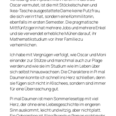
Oscar vermutet, ist die mit Stöckelschuhen und
Ikea-Tasche ausgestattete Dame keine Putzfrau,
die sich verirrt hat, sondern eine Kommilitonin,
ebenfalls im ersten Semester. Die pragmatische
Mittfünfzigerin hat mehrere Jobs und mehrere Enkel
und sie verwendet erhebliche Mühen darauf, ihr
Mathematikstudium vor ihrer Familie zu
verheimlichen.
Ich habe mit Vergnügen verfolgt, wie Oscar und Moni
einander zur Stütze und manchmal auch zur Plage
werden und wie sie im Studium wie im Leben über
sich selbst hinauswachsen. Die Charaktere in
Pi mal
Daumen
konnte ich schnell ins Herz schließen, denn
sie fügen sich nicht in Klischees, sondern sind immer
für eine Überraschung gut.
Pi mal Daumen
ist mein Sommerlesetipp mit viel
Herz, der ohne eine Liebesgeschichte im engeren
Sinn auskommt, leicht und witzig, aber nicht platt.
Ein Geheimtipp ist Alina Bronskys Roman nicht mehr.