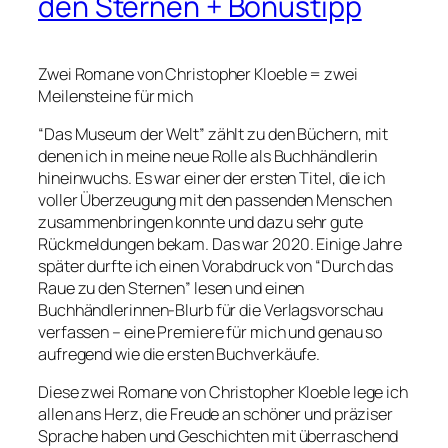
den Sternen + Bonustipp
Zwei Romane von Christopher Kloeble = zwei
Meilensteine für mich
“Das Museum der Welt” zählt zu den Büchern, mit
denen ich in meine neue Rolle als Buchhändlerin
hineinwuchs. Es war einer der ersten Titel, die ich
voller Überzeugung mit den passenden Menschen
zusammenbringen konnte und dazu sehr gute
Rückmeldungen bekam. Das war 2020. Einige Jahre
später durfte ich einen Vorabdruck von “Durch das
Raue zu den Sternen” lesen und einen
Buchhändlerinnen-Blurb für die Verlagsvorschau
verfassen – eine Premiere für mich und genau so
aufregend wie die ersten Buchverkäufe.
Diese zwei Romane von Christopher Kloeble lege ich
allen ans Herz, die Freude an schöner und präziser
Sprache haben und Geschichten mit überraschend