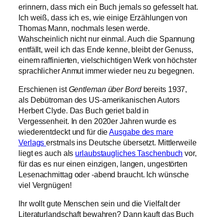
erinnern, dass mich ein Buch jemals so gefesselt hat.
Ich weiß, dass ich es, wie einige Erzählungen von
Thomas Mann, nochmals lesen werde.
Wahscheinlich nicht nur einmal. Auch die Spannung
entfällt, weil ich das Ende kenne, bleibt der Genuss,
einem raffinierten, vielschichtigen Werk von höchster
sprachlicher Anmut immer wieder neu zu begegnen.
Erschienen ist
Gentleman über Bord
bereits 1937,
als Debütroman des US-amerikanischen Autors
Herbert Clyde. Das Buch geriet bald in
Vergessenheit. In den 2020er Jahren wurde es
wiederentdeckt und für die
Ausgabe des mare
Verlags
erstmals ins Deutsche übersetzt. Mittlerweile
liegt es auch als
urlaubstaugliches Taschenbuch
vor,
für das es nur einen einzigen, langen, ungestörten
Lesenachmittag oder -abend braucht. Ich wünsche
viel Vergnügen!
Ihr wollt gute Menschen sein und die Vielfalt der
Literaturlandschaft bewahren? Dann kauft das Buch