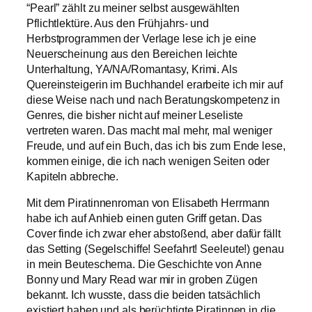
“Pearl” zählt zu meiner selbst ausgewählten
Pflichtlektüre. Aus den Frühjahrs- und
Herbstprogrammen der Verlage lese ich je eine
Neuerscheinung aus den Bereichen leichte
Unterhaltung, YA/NA/Romantasy, Krimi. Als
Quereinsteigerin im Buchhandel erarbeite ich mir auf
diese Weise nach und nach Beratungskompetenz in
Genres, die bisher nicht auf meiner Leseliste
vertreten waren. Das macht mal mehr, mal weniger
Freude, und auf ein Buch, das ich bis zum Ende lese,
kommen einige, die ich nach wenigen Seiten oder
Kapiteln abbreche.
Mit dem Piratinnenroman von Elisabeth Herrmann
habe ich auf Anhieb einen guten Griff getan. Das
Cover finde ich zwar eher abstoßend, aber dafür fällt
das Setting (Segelschiffe! Seefahrt! Seeleute!) genau
in mein Beuteschema. Die Geschichte von Anne
Bonny und Mary Read war mir in groben Zügen
bekannt. Ich wusste, dass die beiden tatsächlich
existiert haben und als berüchtigte Piratinnen in die