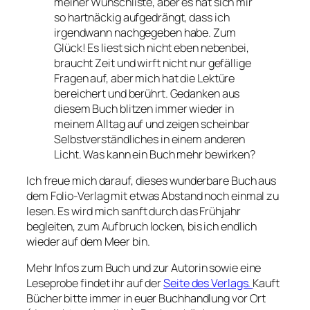
meiner Wunschliste, aber es hat sich mir
so hartnäckig aufgedrängt, dass ich
irgendwann nachgegeben habe. Zum
Glück! Es liest sich nicht eben nebenbei,
braucht Zeit und wirft nicht nur gefällige
Fragen auf, aber mich hat die Lektüre
bereichert und berührt. Gedanken aus
diesem Buch blitzen immer wieder in
meinem Alltag auf und zeigen scheinbar
Selbstverständliches in einem anderen
Licht. Was kann ein Buch mehr bewirken?
Ich freue mich darauf, dieses wunderbare Buch aus
dem Folio-Verlag mit etwas Abstand noch einmal zu
lesen. Es wird mich sanft durch das Frühjahr
begleiten, zum Aufbruch locken, bis ich endlich
wieder auf dem Meer bin.
Mehr Infos zum Buch und zur Autorin sowie eine
Leseprobe findet ihr auf der
Seite des Verlags.
Kauft
Bücher bitte immer in euer Buchhandlung vor Ort