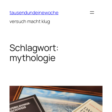
Zum
Inhalt
tausendundeinewoche
springen
versuch macht klug
Schlagwort:
mythologie