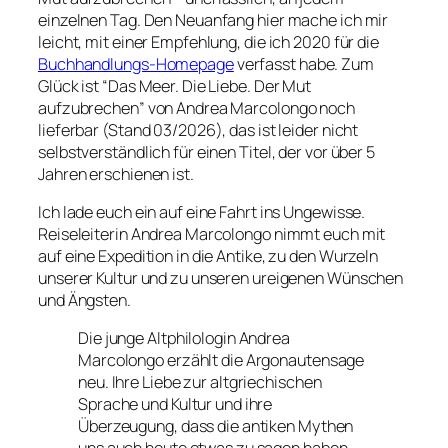
einzelnen Tag. Den Neuanfang hier mache ich mir
leicht, mit einer Empfehlung, die ich 2020 für die
Buchhandlungs-Homepage
verfasst habe. Zum
Glück ist “Das Meer. Die Liebe. Der Mut
aufzubrechen” von Andrea Marcolongo noch
lieferbar (Stand 03/2026), das ist leider nicht
selbstverständlich für einen Titel, der vor über 5
Jahren erschienen ist.
Ich lade euch ein auf eine Fahrt ins Ungewisse.
Reiseleiterin Andrea Marcolongo nimmt euch mit
auf eine Expedition in die Antike, zu den Wurzeln
unserer Kultur und zu unseren ureigenen Wünschen
und Ängsten.
Die junge Altphilologin Andrea
Marcolongo erzählt die Argonautensage
neu. Ihre Liebe zur altgriechischen
Sprache und Kultur und ihre
Überzeugung, dass die antiken Mythen