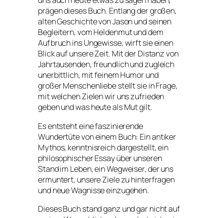
uns auch heute etwas zu sagen haben,
prägen dieses Buch. Entlang der großen,
alten Geschichte von Jason und seinen
Begleitern, vom Heldenmut und dem
Aufbruch ins Ungewisse, wirft sie einen
Blick auf unsere Zeit. Mit der Distanz von
Jahrtausenden, freundlich und zugleich
unerbittlich, mit feinem Humor und
großer Menschenliebe stellt sie in Frage,
mit welchen Zielen wir uns zufrieden
geben und was heute als Mut gilt.
Es entsteht eine faszinierende
Wundertüte von einem Buch: Ein antiker
Mythos, kenntnisreich dargestellt, ein
philosophischer Essay über unseren
Stand im Leben, ein Wegweiser, der uns
ermuntert, unsere Ziele zu hinterfragen
und neue Wagnisse einzugehen.
Dieses Buch stand ganz und gar nicht auf