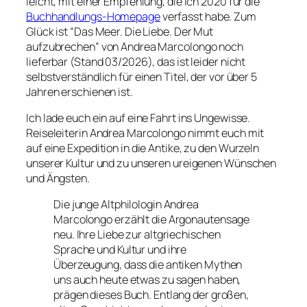
leicht, mit einer Empfehlung, die ich 2020 für die
Buchhandlungs-Homepage
verfasst habe. Zum
Glück ist “Das Meer. Die Liebe. Der Mut
aufzubrechen” von Andrea Marcolongo noch
lieferbar (Stand 03/2026), das ist leider nicht
selbstverständlich für einen Titel, der vor über 5
Jahren erschienen ist.
Ich lade euch ein auf eine Fahrt ins Ungewisse.
Reiseleiterin Andrea Marcolongo nimmt euch mit
auf eine Expedition in die Antike, zu den Wurzeln
unserer Kultur und zu unseren ureigenen Wünschen
und Ängsten.
Die junge Altphilologin Andrea
Marcolongo erzählt die Argonautensage
neu. Ihre Liebe zur altgriechischen
Sprache und Kultur und ihre
Überzeugung, dass die antiken Mythen
uns auch heute etwas zu sagen haben,
prägen dieses Buch. Entlang der großen,