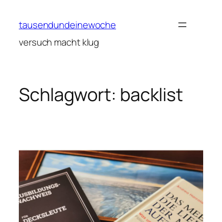
Zum
Inhalt
tausendundeinewoche
springen
versuch macht klug
Schlagwort:
backlist