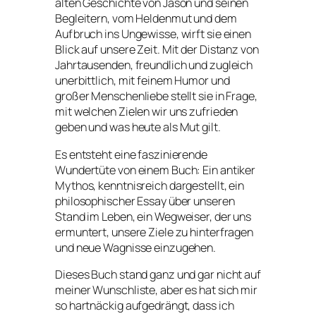
alten Geschichte von Jason und seinen
Begleitern, vom Heldenmut und dem
Aufbruch ins Ungewisse, wirft sie einen
Blick auf unsere Zeit. Mit der Distanz von
Jahrtausenden, freundlich und zugleich
unerbittlich, mit feinem Humor und
großer Menschenliebe stellt sie in Frage,
mit welchen Zielen wir uns zufrieden
geben und was heute als Mut gilt.
Es entsteht eine faszinierende
Wundertüte von einem Buch: Ein antiker
Mythos, kenntnisreich dargestellt, ein
philosophischer Essay über unseren
Stand im Leben, ein Wegweiser, der uns
ermuntert, unsere Ziele zu hinterfragen
und neue Wagnisse einzugehen.
Dieses Buch stand ganz und gar nicht auf
meiner Wunschliste, aber es hat sich mir
so hartnäckig aufgedrängt, dass ich