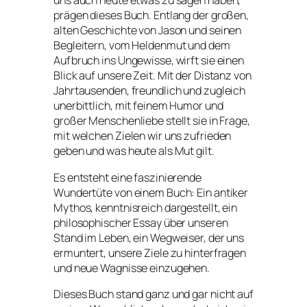
uns auch heute etwas zu sagen haben,
prägen dieses Buch. Entlang der großen,
alten Geschichte von Jason und seinen
Begleitern, vom Heldenmut und dem
Aufbruch ins Ungewisse, wirft sie einen
Blick auf unsere Zeit. Mit der Distanz von
Jahrtausenden, freundlich und zugleich
unerbittlich, mit feinem Humor und
großer Menschenliebe stellt sie in Frage,
mit welchen Zielen wir uns zufrieden
geben und was heute als Mut gilt.
Es entsteht eine faszinierende
Wundertüte von einem Buch: Ein antiker
Mythos, kenntnisreich dargestellt, ein
philosophischer Essay über unseren
Stand im Leben, ein Wegweiser, der uns
ermuntert, unsere Ziele zu hinterfragen
und neue Wagnisse einzugehen.
Dieses Buch stand ganz und gar nicht auf